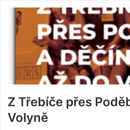
Z Třebíče přes Podě
Volyně