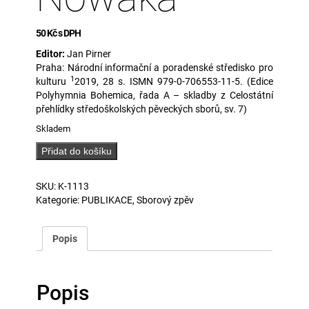
50
Kč
s DPH
Editor:
Jan Pirner
Praha: Národní informační a poradenské středisko pro
1
kulturu
2019, 28 s. ISMN 979-0-706553-11-5. (Edice
Polyhymnia Bohemica, řada A – skladby z Celostátní
přehlídky středoškolských pěveckých sborů, sv. 7)
Skladem
Sborník
Přidat do košíku
skladeb
Markéty
SKU:
K-1113
Dvořákové,
Kategorie:
PUBLIKACE
,
Sborový zpěv
Jana
Vičara
a
Popis
Jana
Nowaka
množství
Popis