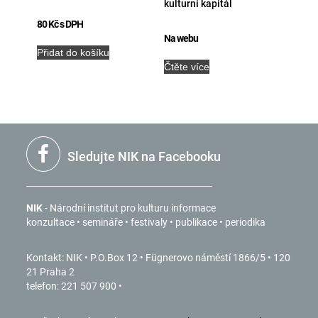
kulturní kapitál
80
Kč
s DPH
Na webu
Přidat do košíku
Čtěte více
Sledujte NIK na Facebooku
NIK
- Národní institut pro kulturu informace
konzultace • semináře • festivaly • publikace • periodika
Kontakt: NIK • P.O.Box 12 • Fügnerovo náměstí 1866/5 • 120
21 Praha 2
telefon: 221 507 900 •