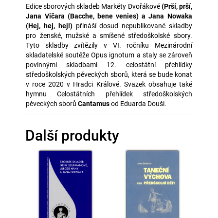
Edice sborových skladeb Markéty Dvořákové
(Prší, prší,
Jana Vičara (Bacche, bene venies) a Jana Nowaka
(Hej, hej, hej!)
přináší dosud nepublikované skladby
pro ženské, mužské a smíšené středoškolské sbory.
Tyto skladby zvítězily v VI. ročníku Mezinárodní
skladatelské soutěže Opus ignotum a staly se zároveň
povinnými skladbami 12. celostátní přehlídky
středoškolských pěveckých sborů, která se bude konat
v roce 2020 v Hradci Králové. Svazek obsahuje také
hymnu Celostátních přehlídek středoškolských
pěveckých sborů
Cantamus
od Eduarda Douši.
Další produkty