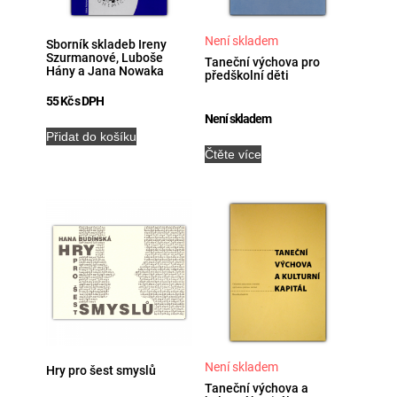
Není skladem
Sborník skladeb Ireny
Szurmanové, Luboše
Taneční výchova pro
Hány a Jana Nowaka
předškolní děti
55
Kč
s DPH
Není skladem
Přidat do košíku
Čtěte více
Není skladem
Hry pro šest smyslů
Taneční výchova a