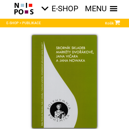
E-SHOP
MENU

E-SHOP > PUBLIKACE