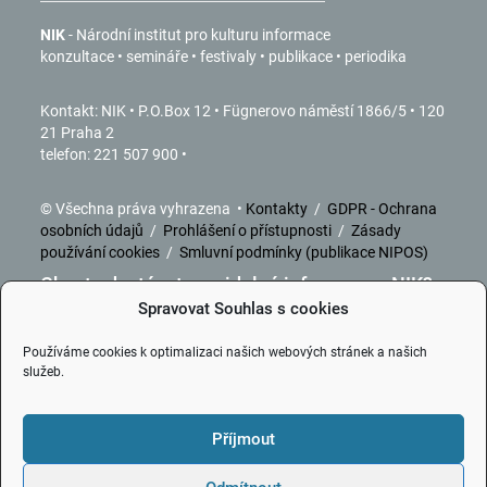
NIK
- Národní institut pro kulturu informace
konzultace • semináře • festivaly • publikace • periodika
Kontakt: NIK • P.O.Box 12 • Fügnerovo náměstí 1866/5 • 120
21 Praha 2
telefon: 221 507 900 •
© Všechna práva vyhrazena •
Kontakty
/
GDPR - Ochrana
osobních údajů
/
Prohlášení o přístupnosti
/
Zásady
používání cookies
/
Smluvní podmínky (publikace NIPOS)
Chcete dostávat pravidelné informace z NIK?
Spravovat Souhlas s cookies
ZDE
se můžete přihlásit k odběru.
Používáme cookies k optimalizaci našich webových stránek a našich
služeb.
Příjmout