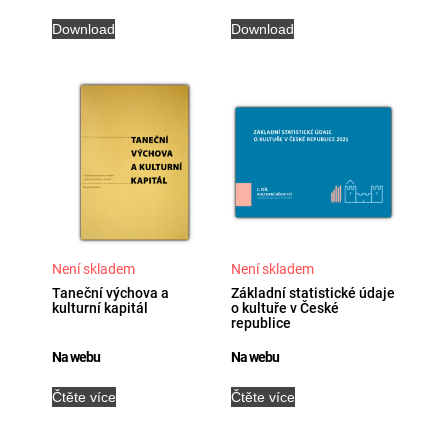
Download
Download
Není skladem
Není skladem
Taneční výchova a
Základní statistické údaje
kulturní kapitál
o kultuře v České
republice
Na webu
Na webu
Čtěte více
Čtěte více