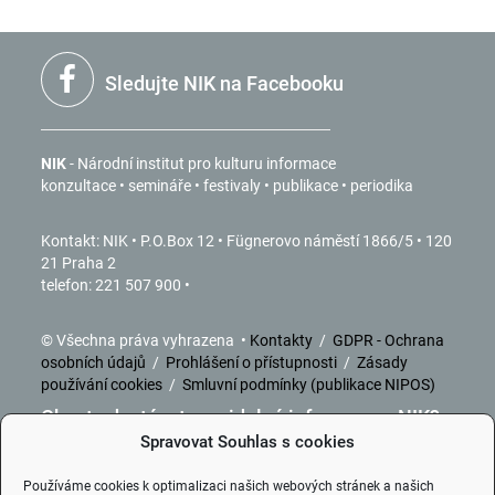
Sledujte NIK na Facebooku
NIK
- Národní institut pro kulturu informace
konzultace • semináře • festivaly • publikace • periodika
Kontakt: NIK • P.O.Box 12 • Fügnerovo náměstí 1866/5 • 120
21 Praha 2
telefon: 221 507 900 •
© Všechna práva vyhrazena •
Kontakty
/
GDPR - Ochrana
osobních údajů
/
Prohlášení o přístupnosti
/
Zásady
používání cookies
/
Smluvní podmínky (publikace NIPOS)
Chcete dostávat pravidelné informace z NIK?
Spravovat Souhlas s cookies
ZDE
se můžete přihlásit k odběru.
Používáme cookies k optimalizaci našich webových stránek a našich