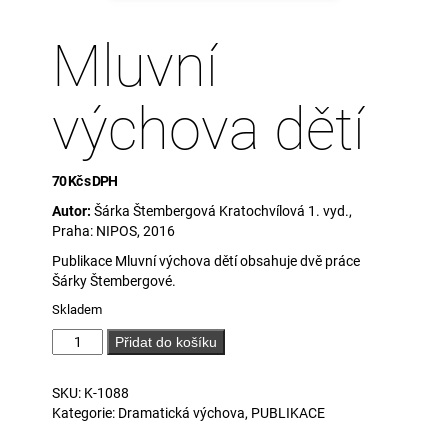
Mluvní
výchova dětí
70
Kč
s DPH
Autor:
Šárka Štembergová Kratochvílová 1. vyd.,
Praha: NIPOS, 2016
Publikace Mluvní výchova dětí obsahuje dvě práce
Šárky Štembergové.
Skladem
Mluvní
Přidat do košíku
výchova
dětí
SKU:
K-1088
množství
Kategorie:
Dramatická výchova
,
PUBLIKACE