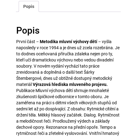
Popis
Popis
První část –
Metodika mluvní výchovy dětí
– vyšla
naposledy v roce 1994 a je dnes už zcela rozebrána. Je
to dodnes oceňovaná příručka zdaleka nejen pro ty,
kteří učí dramatickou výchovu nebo vedou divadelní
soubory. V novém vydání vychází tato práce
zrevidovaná a doplněná o další text Šárky
Štembergové, dnes už obtížně dostupný metodický
materiál
Výrazová hlediska mluveného projevu.
Publikace Mluvní výchova dětí shrnuje mnohaleté
zkušenosti špičkové odbornice v tomto oboru. Je
zaměřena na práci s dětmi všech věkových stupňů od
sedmi let až po dospívající. Z obsahu: Rytmické cítění a
držení těla. Měkký hlasový začátek. Dialog. Rytmičnost
a melodičnost řeči. Prodloužený výdech a základy
dechové opory. Rezonance na přední opoře. Tempo a
rytmičnost řeči a zřetelné vyslovování. Vnitřní hmatový